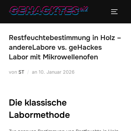
Zum
Inhalt
SEITEN
springen
Restfeuchtebestimmung in Holz –
andereLabore vs. geHackes
Labor mit Mikrowellenofen
Veröffentlicht
von
ST
an
10. Januar 2026
am
Die klassische
Labormethode