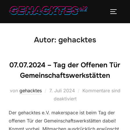
Zum
Inhalt
SEITEN
springen
Autor:
gehacktes
07.07.2024 – Tag der Offenen Tür
Gemeinschaftswerkstätten
Veröffentlicht
von
gehacktes
7. Juli 2024
Kommentare sind
am
deaktiviert
Der gehacktes e.V. makerspace ist beim Tag der
offenen Tür der Gemeinschaftswerkstätten dabei!
Kommt vorbei, Mitmachen ausdrücklich erwünscht.