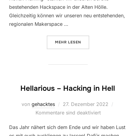
bestehenden Hackspace in der Alten Hölle.
Gleichzeitig können wir unseren neu entstehenden,
regionalen Makerspace …
ÜBER „HACKSPACE, MAKERSPACE
MEHR
LESEN
Hellarious – Hacking in Hell
Veröffentlicht
von
gehacktes
27. Dezember 2022
am
Kommentare sind deaktiviert
Das Jahr nähert sich dem Ende und wir haben Lust
es mit euch ausklingen zu lassen! Dafür machen